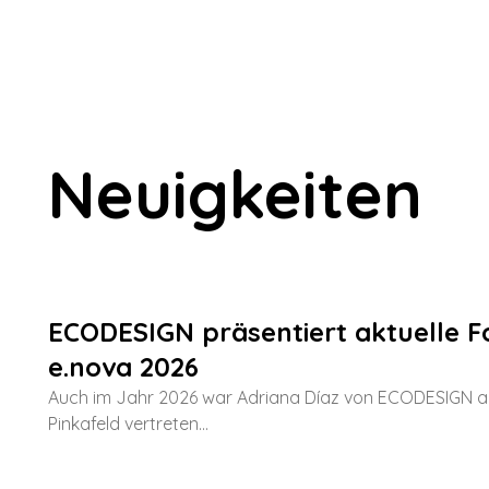
Zum Inhalt springen
Neuigkeiten
ECODESIGN präsentiert aktuelle F
e.nova 2026
Auch im Jahr 2026 war Adriana Díaz von ECODESIGN au
Pinkafeld vertreten...