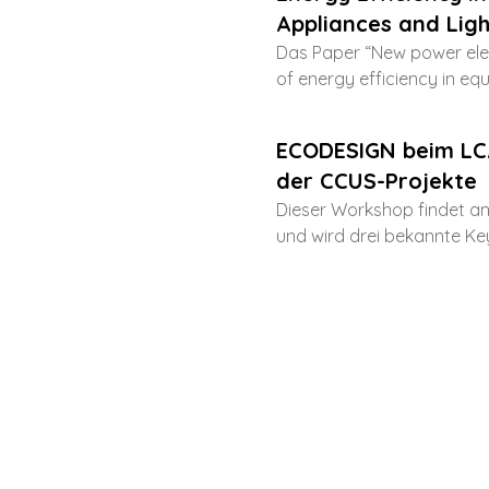
Appliances and Ligh
Das Paper “New power elec
of energy efficiency in equ
ECODESIGN beim LC
der CCUS-Projekte
Dieser Workshop findet am
und wird drei bekannte Key