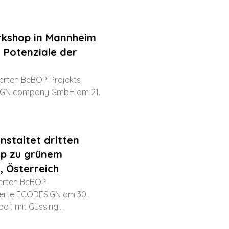
rkshop in Mannheim
e Potenziale der
erten BeBOP-Projekts
SIGN company GmbH am 21.
nstaltet dritten
op zu grünem
, Österreich
erten BeBOP-
sierte ECODESIGN am 30.
it mit Güssing...