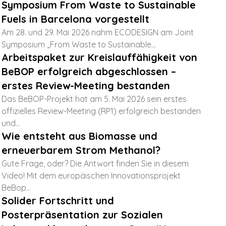
Symposium From Waste to Sustainable
Fuels in Barcelona vorgestellt
Am 28. und 29. Mai 2026 nahm ECODESIGN am Joint
Symposium „From Waste to Sustainable...
Arbeitspaket zur Kreislauffähigkeit von
BeBOP erfolgreich abgeschlossen –
erstes Review-Meeting bestanden
Das BeBOP-Projekt hat am 5. Mai 2026 sein erstes
offizielles Review-Meeting (RP1) erfolgreich bestanden
und...
Wie entsteht aus Biomasse und
erneuerbarem Strom Methanol?
Gute Frage, oder? Die Antwort finden Sie in diesem
Video! Mit dem europäischen Innovationsprojekt
BeBop...
Solider Fortschritt und
Posterpräsentation zur Sozialen