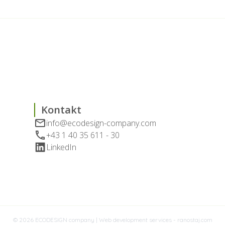
Kontakt
info@ecodesign-company.com
+43 1 40 35 611 - 30
LinkedIn
© 2026 ECODESIGN company |
Web development services - ranostaj.com