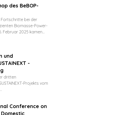
shop des BeBOP-
ortschritte bei der
izienten Biomasse-Power-
. Februar 2025 kamen...
en und
SUSTAINEXT -
ng
er dritten
SUSTAINEXT-Projekts vom
..
onal Conference on
n Domestic