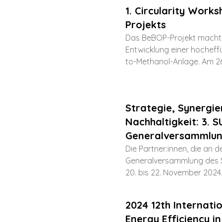
1. Circularity Work
Projekts
Das BeBOP-Projekt macht F
Entwicklung einer hocheff
to-Methanol-Anlage. Am 26
Strategie, Synergi
Nachhaltigkeit: 3. 
Generalversammlu
Die Partner:innen, die an d
Generalversammlung des 
20. bis 22. November 2024.
2024 12th Internati
Energy Efficiency i