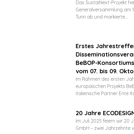
Das SustaiNext-Projekt hie
Generalversammlung am 1
Turin ab und markierte...
Erstes Jahrestreffe
Disseminationsvera
BeBOP-Konsortiums i
vom 07. bis 09. Okt
Im Rahmen des ersten Jah
europäischen Projekts Be
italienische Partner Ente Ita
20 Jahre ECODESIG
Im Juli 2025 feiern wir 
GmbH – zwei Jahrzehnte vol