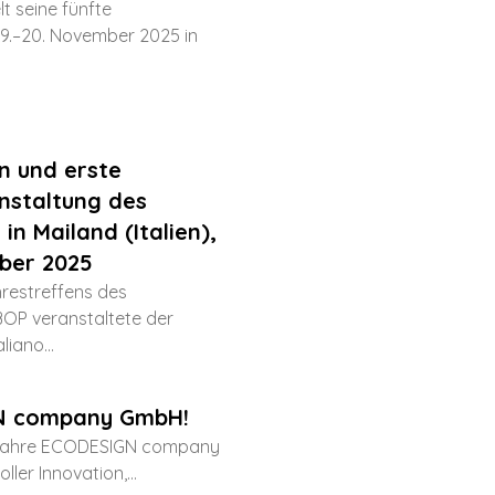
lt seine fünfte
9.–20. November 2025 in
n und erste
nstaltung des
n Mailand (Italien),
ober 2025
restreffens des
BOP veranstaltete der
liano...
N company GmbH!
20 Jahre ECODESIGN company
ler Innovation,...